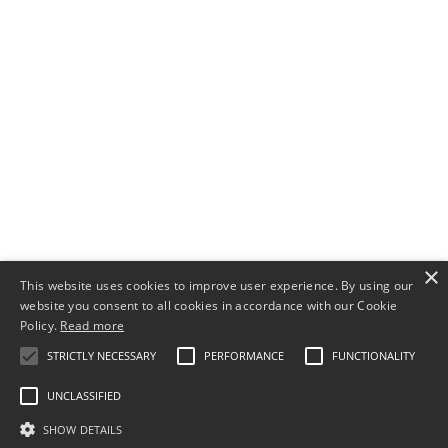
×
This website uses cookies to improve user experience. By using our
website you consent to all cookies in accordance with our Cookie
Policy.
Read more
STRICTLY NECESSARY
PERFORMANCE
FUNCTIONALITY
UNCLASSIFIED
SHOW DETAILS